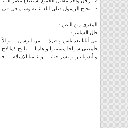
2. رجل واحد مقابل الجميع استطاع بنصر الله و بصدقه و اخلاصه ان يقف امامهم.
3. نجاح الرسول صلى الله عليه وسلم في في نشر الدعوة و ترسيخ العقيدة.
المغزى من النص :
قال الشاعر :
نبي أتانا بعد ياس و فترة — من الرسل — و الأو
فأمضى سراجا مستنيرا و هاديا — يلوح كما لاح ا
و أنذرنا نارا و بشر جنة — و علمنا الإسلام — فل