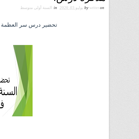
on
writer
by
يوليو 03, 2020
in
السنة أولى متوسط
تحضير درس سر العظمة للسنة الاولى 1 